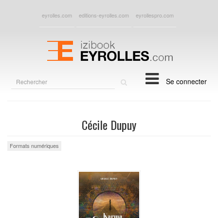
eyrolles.com
editions-eyrolles.com
eyrollespro.com
Rechercher
Se connecter
sur
le
site
Cécile Dupuy
Formats numériques