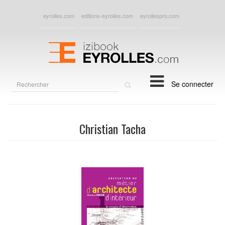
eyrolles.com
editions-eyrolles.com
eyrollespro.com
Rechercher
Se connecter
sur
le
site
Christian Tacha