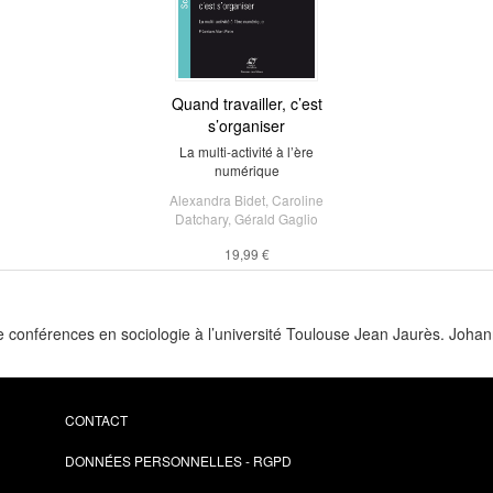
Quand travailler, c’est
s’organiser
La multi-activité à l’ère
numérique
Alexandra Bidet
,
Caroline
Datchary
,
Gérald Gaglio
19,99 €
 conférences en sociologie à l’université Toulouse Jean Jaurès. Johan
CONTACT
DONNÉES PERSONNELLES - RGPD