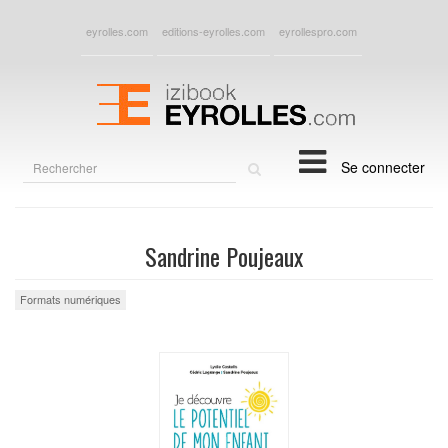
eyrolles.com
editions-eyrolles.com
eyrollespro.com
Rechercher
Se connecter
sur
le
site
Sandrine Poujeaux
Formats numériques