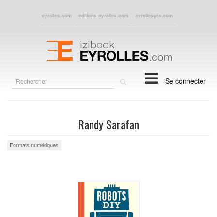
eyrolles.com
editions-eyrolles.com
eyrollespro.com
Rechercher
Se connecter
sur
le
site
Randy Sarafan
Formats numériques