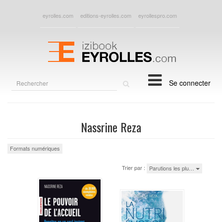
eyrolles.com
editions-eyrolles.com
eyrollespro.com
Rechercher
Se connecter
sur
le
site
Nassrine Reza
Formats numériques
Trier par :
Parutions les plu…