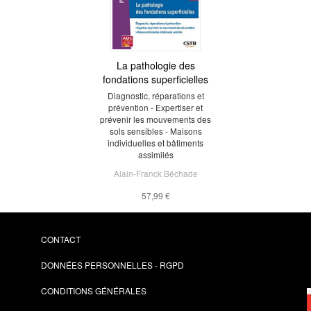
La pathologie des
fondations superficielles
Diagnostic, réparations et
prévention - Expertiser et
prévenir les mouvements des
sols sensibles - Maisons
individuelles et bâtiments
assimilés
Alain-Franck Béchade
57,99 €
CONTACT
DONNÉES PERSONNELLES - RGPD
CONDITIONS GÉNÉRALES