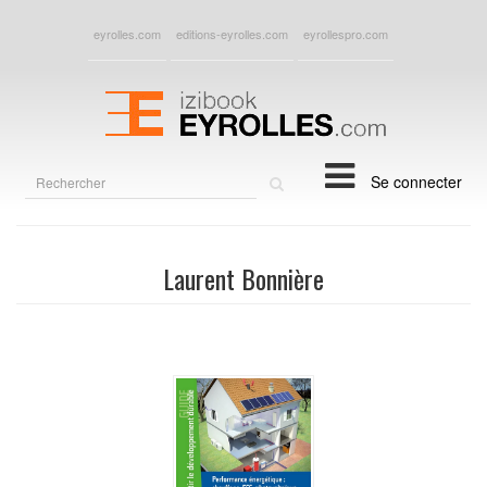
eyrolles.com
editions-eyrolles.com
eyrollespro.com
Rechercher
Se connecter
sur
le
site
Laurent Bonnière