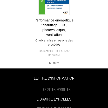
Performance énergétique
: chauffage, ECS,
photovoltaique,
ventilation
Choix et mise en oeuvre des
procédés
Collectif CSTB
,
Laurent
Bonnière
52,99 €
LETTRE D'INFORMATION
LES SITES EYROLLES
LIBRAIRIE EYROLLES