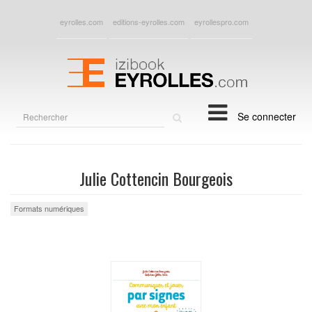
eyrolles.com
editions-eyrolles.com
eyrollespro.com
Rechercher
Se connecter
sur
le
site
Julie Cottencin Bourgeois
Formats numériques