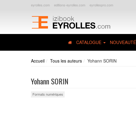
eyrolles.com
editions-eyrolles.com
eyrollespro.com
CATALOGUE
NOUVEAUTÉ
Accueil
Tous les auteurs
Yohann SORIN
Yohann SORIN
Formats numériques