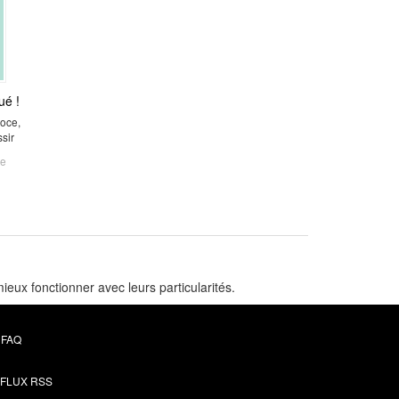
ué !
coce,
ssir
le
eux fonctionner avec leurs particularités.
FAQ
FLUX RSS