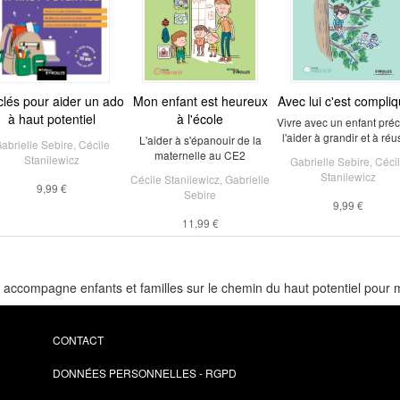
clés pour aider un ado
Mon enfant est heureux
Avec lui c'est compliq
à haut potentiel
à l'école
Vivre avec un enfant pré
l'aider à grandir et à réu
L'aider à s'épanouir de la
abrielle Sebire
,
Cécile
maternelle au CE2
Stanilewicz
Gabrielle Sebire
,
Céci
Stanilewicz
Cécile Stanilewicz
,
Gabrielle
9,99 €
Sebire
9,99 €
11,99 €
 accompagne enfants et familles sur le chemin du haut potentiel pour mi
CONTACT
DONNÉES PERSONNELLES - RGPD