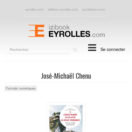
eyrolles.com
editions-eyrolles.com
eyrollespro.com
Rechercher
Se connecter
sur
le
site
José-Michaël Chenu
Formats numériques