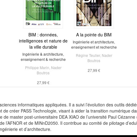
BIM : données,
A la pointe du BIM
intelligences et nature de
Ingénierie et architecture,
la ville durable
enseignement et recherche
Ingénierie & architecture,
Régine Teulier
,
Nader
enseignement & recherche
Boutros
Philippe Marin
,
Nader
27,99 €
Boutros
27,99 €
 sciences informatiques appliquées. Il a suivi l’évolution des outils déd
nt de créer PASS Technologie, visant à aider la transition numérique da
me de master post-universitaire DEA XIAO de l’université Paul Cézanne (Ai
 l’AFNOR et de MINnD2050. Il contribue au comité de pilotage d’eduBI
génierie et d’architecture.