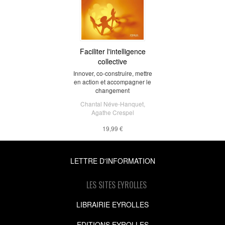
Faciliter l'intelligence
collective
Innover, co-construire, mettre
en action et accompagner le
changement
Chantal Néve-Hanquet
,
Agathe Crespel
19,99 €
LETTRE D'INFORMATION
LES SITES EYROLLES
LIBRAIRIE EYROLLES
EDITIONS EYROLLES