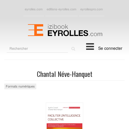
eyrolles.com
editions-eyrolles.com
eyrollespro.com
Rechercher
Se connecter
sur
le
site
Chantal Néve-Hanquet
Formats numériques