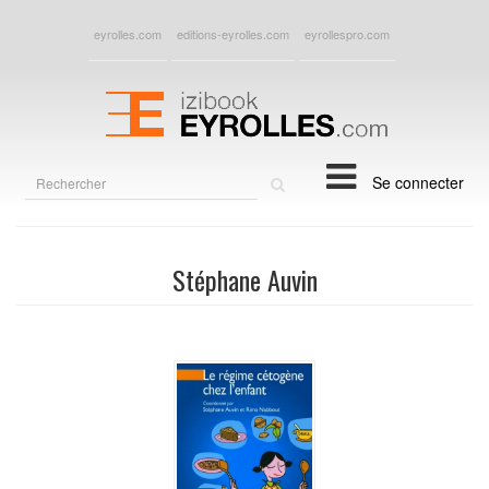
eyrolles.com
editions-eyrolles.com
eyrollespro.com
Rechercher
Se connecter
sur
le
site
Stéphane Auvin