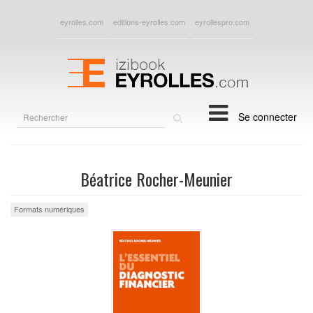
eyrolles.com
editions-eyrolles.com
eyrollespro.com
Rechercher
Se connecter
sur
le
site
Béatrice Rocher-Meunier
Formats numériques