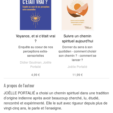
Voyance, et si c'était vrai
Suivre un chemin
?
spirituel aujourd'hui
Enquête au coeur de nos
Donner du sens à son
perceptions extra-
quotidien - comment choisir
sensorielles
son chemin ? - comment se
lancer ?
Didier Goutman
,
Joëlle
Portalié
Joëlle Portalié
4,99 €
11,99 €
A propos de l'auteur
JOËLLE PORTALIÉ a choisi un chemin spirituel dans une tradition
d’origine indienne après avoir beaucoup cherché, lu, étudié,
rencontré et expérimenté. Elle le suit avec rigueur depuis plus de
vingt-cinq ans, le parle et l’enseigne.