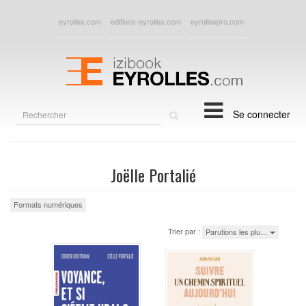
eyrolles.com
editions-eyrolles.com
eyrollespro.com
Rechercher
Se connecter
sur
le
site
Joëlle Portalié
Formats numériques
Trier par :
Parutions les plu…