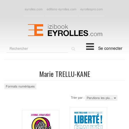
eyrolles.com
editions-eyrolles.com
eyrollespro.com
Rechercher
Se connecter
sur
le
site
Marie TRELLU-KANE
Formats numériques
Trier par :
Parutions les plu…