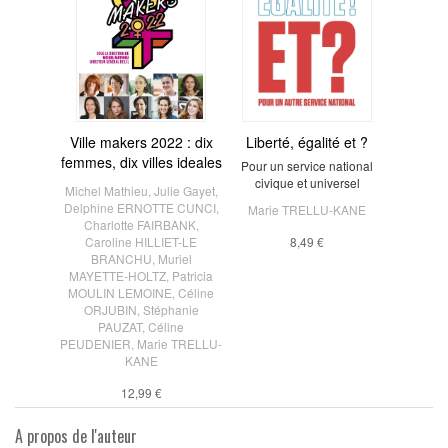
Ville makers 2022 : dix
Liberté, égalité et ?
femmes, dix villes ideales
Pour un service national
civique et universel
Michel Mathieu
,
Julie Gayet
,
Delphine ERNOTTE CUNCI
,
Marie TRELLU-KANE
Charlotte FAIRBANK
,
Caroline HILLIET-LE
8,49 €
BRANCHU
,
Muriel
MAYETTE-HOLTZ
,
Patricia
MOULIN LEMOINE
,
Céline
ORJUBIN
,
Stéphanie
PAUZAT
,
Céline
PEUDENIER
,
Marie TRELLU-
KANE
12,99 €
A propos de l'auteur