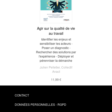
Agir sur la qualité de vie
au travail
Identifier les enjeux et
sensibiliser les acteurs -
Poser un diagnostic -
Rechercher des solutions par
l'expérience - Déployer et
pérenniser la démarche
Julien Pelletier
,
Collectif
Anact
11,99 €
CONTACT
DONNÉES PERSONNELLES - RGPD