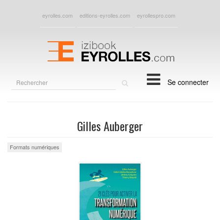
eyrolles.com
editions-eyrolles.com
eyrollespro.com
Rechercher
Se connecter
sur
le
site
Gilles Auberger
Formats numériques