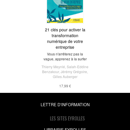
21 clés pour activer la
transformation
numérique de votre
entreprise
Vous n'arrêterez pas la
vague, apprenez à la surfer
Thierry Meynlé
,
Salah-Eddine
Benzakour
,
Jérémy Grégoire
,
Gilles Auberger
17,99 €
LETTRE D'INFORMATION
LES SITES EYROLLES
LIBRAIRIE EYROLLES