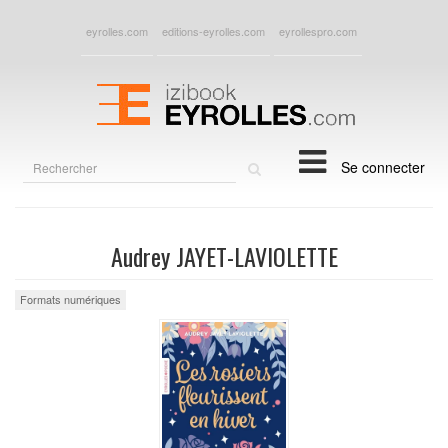
eyrolles.com
editions-eyrolles.com
eyrollespro.com
Rechercher
Se connecter
sur
le
site
Audrey JAYET-LAVIOLETTE
Formats numériques