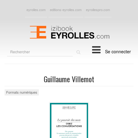
eyrolles.com
editions-eyrolles.com
eyrollespro.com
Rechercher
Se connecter
sur
le
site
Guillaume Villemot
Formats numériques