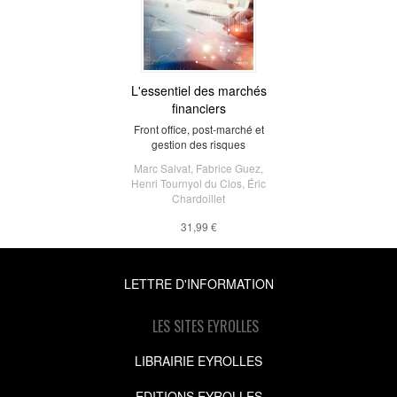
L'essentiel des marchés
financiers
Front office, post-marché et
gestion des risques
Marc Salvat
,
Fabrice Guez
,
Henri Tournyol du Clos
,
Éric
Chardoillet
31,99 €
LETTRE D'INFORMATION
LES SITES EYROLLES
LIBRAIRIE EYROLLES
EDITIONS EYROLLES