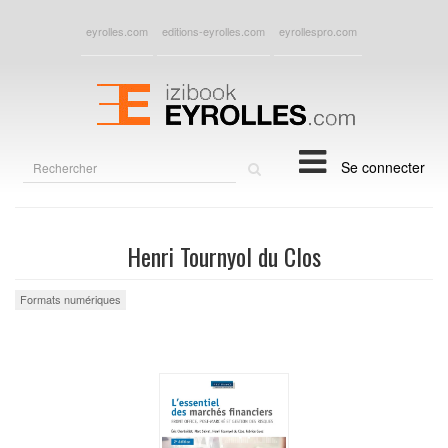
eyrolles.com
editions-eyrolles.com
eyrollespro.com
Rechercher
Se connecter
sur
le
site
Henri Tournyol du Clos
Formats numériques