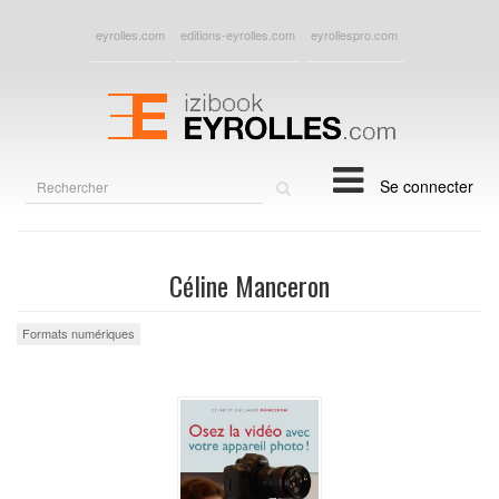
eyrolles.com
editions-eyrolles.com
eyrollespro.com
Rechercher
Se connecter
sur
le
site
Céline Manceron
Formats numériques