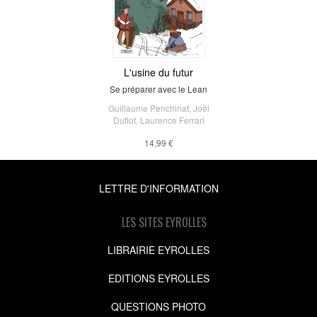
L'usine du futur
Se préparer avec le Lean
Guillaume Penchinat
,
Joël
Duflot
,
Laurence Ferrari
14,99 €
LETTRE D'INFORMATION
LES SITES EYROLLES
LIBRAIRIE EYROLLES
EDITIONS EYROLLES
QUESTIONS PHOTO