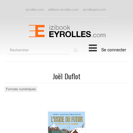
eyrolles.com
editions-eyrolles.com
eyrollespro.com
Rechercher
Se connecter
sur
le
site
Joël Duflot
Formats numériques