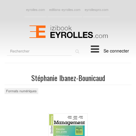
eyrolles.com
editions-eyrolles.com
eyrollespro.com
Rechercher
Se connecter
sur
le
site
Stéphanie Ibanez-Bounicaud
Formats numériques