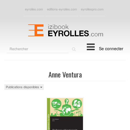
eyrolles.com
editions-eyrolles.com
eyrollespro.com
Rechercher
Se connecter
sur
le
site
Anne Ventura
Publications disponibles