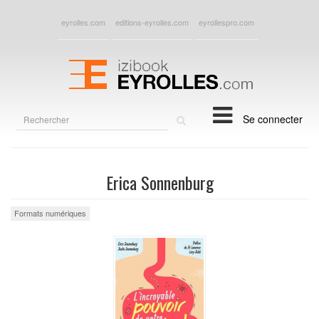
eyrolles.com
editions-eyrolles.com
eyrollespro.com
Rechercher
Se connecter
sur
le
site
Erica Sonnenburg
Formats numériques