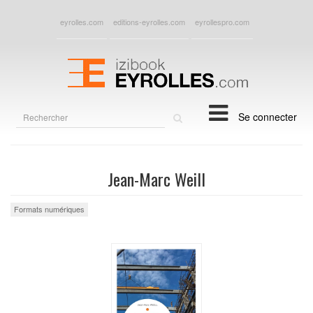
eyrolles.com
editions-eyrolles.com
eyrollespro.com
Rechercher
Se connecter
sur
le
site
Jean-Marc Weill
Formats numériques