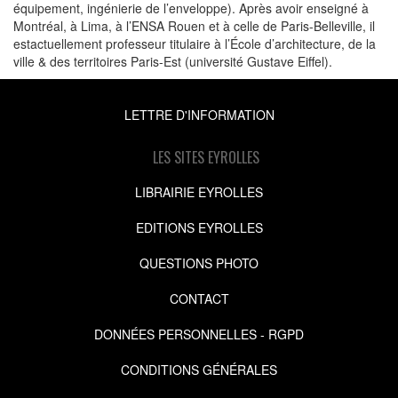
équipement, ingénierie de l’enveloppe). Après avoir enseigné à
Montréal, à Lima, à l’ENSA Rouen et à celle de Paris-Belleville, il
estactuellement professeur titulaire à l’École d’architecture, de la
ville & des territoires Paris-Est (université Gustave Eiffel).
LETTRE D'INFORMATION
LES SITES EYROLLES
LIBRAIRIE EYROLLES
EDITIONS EYROLLES
QUESTIONS PHOTO
CONTACT
DONNÉES PERSONNELLES - RGPD
CONDITIONS GÉNÉRALES