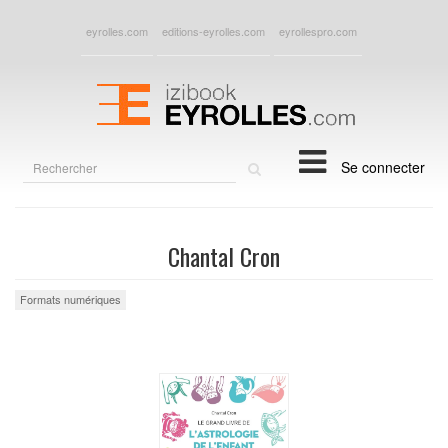
eyrolles.com
editions-eyrolles.com
eyrollespro.com
Rechercher
Se connecter
sur
le
site
Chantal Cron
Formats numériques