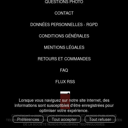
QUESTIONS PHOTO
CONTACT
DONNÉES PERSONNELLES - RGPD
CONDITIONS GÉNÉRALES
MENTIONS LÉGALES
RETOURS ET COMMANDES
FAQ
FLUX RSS
Lorsque vous naviguez sur notre site internet, des
informations sont susceptibles d'être enregistrées pour
optimiser votre expérience.
COPYRIGHT © 2026 IZIBOOK.EYROLLES.COM ET NUXOS PUBLISHING
Préférences
Tout accepter
Tout refuser
TECHNOLOGIES.
IZIBOOK®
ET
IZIBOOKS®
SONT DES MARQUES DÉPOSÉES
DE LA SOCIÉTÉ
NUXOS PUBLISHING TECHNOLOGIES
.