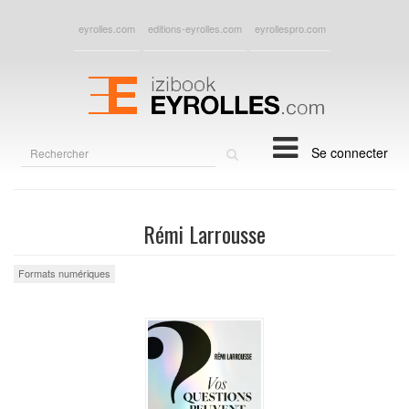
eyrolles.com
editions-eyrolles.com
eyrollespro.com
Rechercher
Se connecter
sur
le
site
Rémi Larrousse
Formats numériques