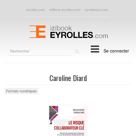
eyrolles.com
editions-eyrolles.com
eyrollespro.com
Rechercher
Se connecter
sur
le
site
Caroline Diard
Formats numériques