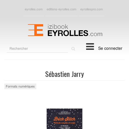
eyrolles.com
editions-eyrolles.com
eyrollespro.com
Rechercher
Se connecter
sur
le
site
Sébastien Jarry
Formats numériques