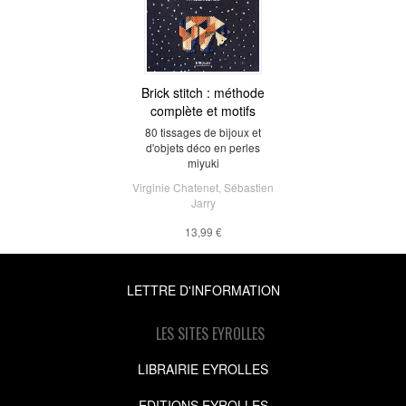
Brick stitch : méthode
complète et motifs
80 tissages de bijoux et
d'objets déco en perles
miyuki
Virginie Chatenet
,
Sébastien
Jarry
13,99 €
LETTRE D'INFORMATION
LES SITES EYROLLES
LIBRAIRIE EYROLLES
EDITIONS EYROLLES