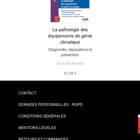
La pathologie des
équipements de génie
climatique
Diagnostic, réparations et
prévention
Jacques Avondo
47,99 €
CONTACT
DONNÉES PERSONNELLES - RGPD
CONDITIONS GÉNÉRALES
MENTIONS LÉGALES
RETOURS ET COMMANDES