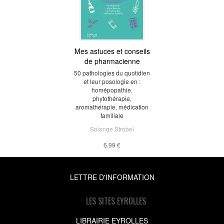
Mes astuces et conseils
de pharmacienne
50 pathologies du quotidien
et leur posologie en :
homépopathie,
phytothérapie,
aromathérapie, médication
familiale
Solange Strobel
6,99 €
LETTRE D'INFORMATION
LES SITES EYROLLES
LIBRAIRIE EYROLLES