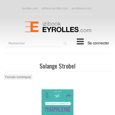
eyrolles.com
editions-eyrolles.com
eyrollespro.com
Rechercher
Se connecter
sur
le
site
Solange Strobel
Formats numériques