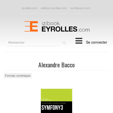
eyrolles.com
editions-eyrolles.com
eyrollespro.com
Rechercher
Se connecter
sur
le
site
Alexandre Bacco
Formats numériques