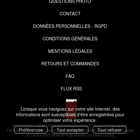
QUESTIONS PHOTO
CONTACT
DONNÉES PERSONNELLES - RGPD
CONDITIONS GÉNÉRALES
MENTIONS LÉGALES
RETOURS ET COMMANDES
FAQ
FLUX RSS
Lorsque vous naviguez sur notre site internet, des
informations sont susceptibles d'être enregistrées pour
optimiser votre expérience.
COPYRIGHT © 2026 IZIBOOK.EYROLLES.COM ET NUXOS PUBLISHING
Préférences
Tout accepter
Tout refuser
TECHNOLOGIES.
IZIBOOK®
ET
IZIBOOKS®
SONT DES MARQUES DÉPOSÉES
DE LA SOCIÉTÉ
NUXOS PUBLISHING TECHNOLOGIES
.