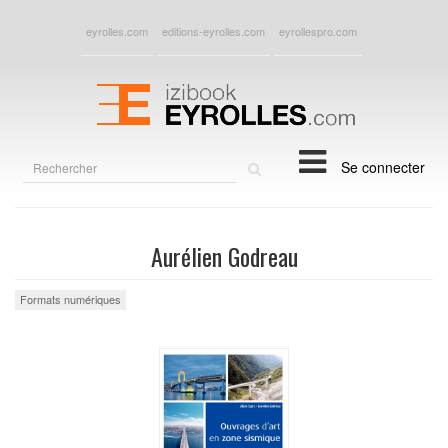
eyrolles.com
editions-eyrolles.com
eyrollespro.com
Rechercher
Se connecter
sur
le
site
Aurélien Godreau
Formats numériques