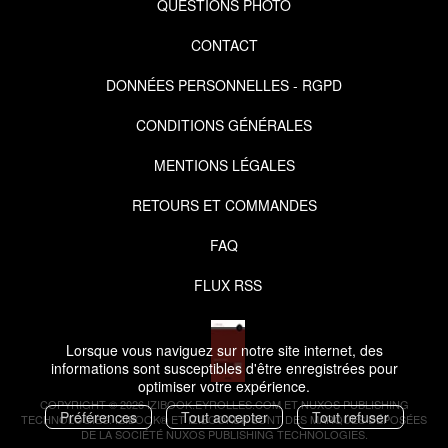
QUESTIONS PHOTO
CONTACT
DONNÉES PERSONNELLES - RGPD
CONDITIONS GÉNÉRALES
MENTIONS LÉGALES
RETOURS ET COMMANDES
FAQ
FLUX RSS
Lorsque vous naviguez sur notre site internet, des
informations sont susceptibles d'être enregistrées pour
optimiser votre expérience.
COPYRIGHT © 2026 IZIBOOK.EYROLLES.COM ET NUXOS PUBLISHING
Préférences
Tout accepter
Tout refuser
TECHNOLOGIES.
IZIBOOK®
ET
IZIBOOKS®
SONT DES MARQUES DÉPOSÉES
DE LA SOCIÉTÉ
NUXOS PUBLISHING TECHNOLOGIES
.