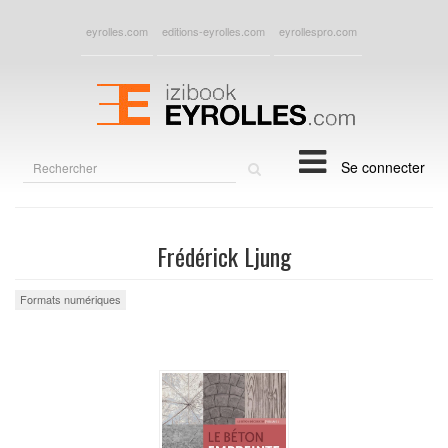
eyrolles.com
editions-eyrolles.com
eyrollespro.com
Rechercher
Se connecter
sur
le
site
Frédérick Ljung
Formats numériques