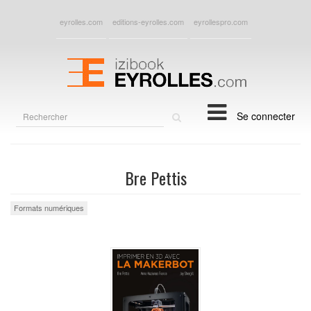
eyrolles.com
editions-eyrolles.com
eyrollespro.com
Rechercher
Se connecter
sur
le
site
Bre Pettis
Formats numériques