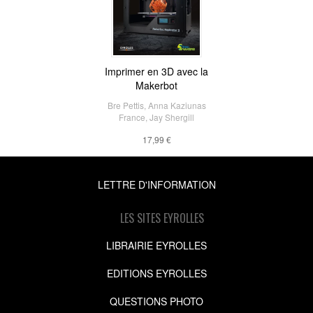
Imprimer en 3D avec la
Makerbot
Bre Pettis
,
Anna Kaziunas
France
,
Jay Shergill
17,99 €
LETTRE D'INFORMATION
LES SITES EYROLLES
LIBRAIRIE EYROLLES
EDITIONS EYROLLES
QUESTIONS PHOTO