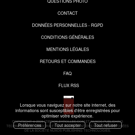
QUESTIONS PHOTO
CONTACT
DONNÉES PERSONNELLES - RGPD
CONDITIONS GÉNÉRALES
MENTIONS LÉGALES
RETOURS ET COMMANDES
FAQ
FLUX RSS
Lorsque vous naviguez sur notre site internet, des
informations sont susceptibles d'être enregistrées pour
optimiser votre expérience.
COPYRIGHT © 2026 IZIBOOK.EYROLLES.COM ET NUXOS PUBLISHING
Préférences
Tout accepter
Tout refuser
TECHNOLOGIES.
IZIBOOK®
ET
IZIBOOKS®
SONT DES MARQUES DÉPOSÉES
DE LA SOCIÉTÉ
NUXOS PUBLISHING TECHNOLOGIES
.