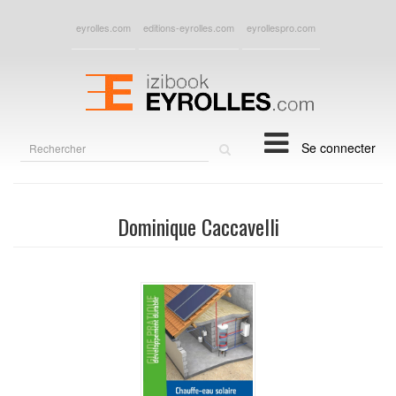
eyrolles.com
editions-eyrolles.com
eyrollespro.com
Rechercher
Se connecter
sur
le
site
Dominique Caccavelli