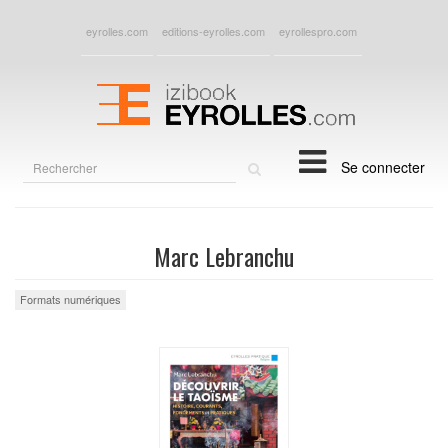
eyrolles.com
editions-eyrolles.com
eyrollespro.com
Rechercher
Se connecter
sur
le
site
Marc Lebranchu
Formats numériques