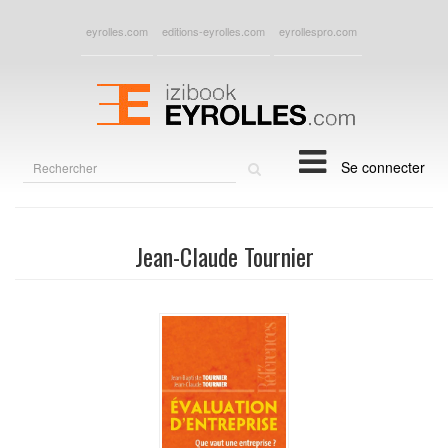
eyrolles.com
editions-eyrolles.com
eyrollespro.com
Rechercher
Se connecter
sur
le
site
Jean-Claude Tournier