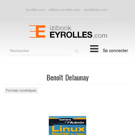
eyrolles.com
editions-eyrolles.com
eyrollespro.com
Rechercher
Se connecter
sur
le
site
Benoît Delaunay
Formats numériques