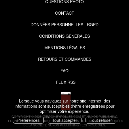
QUESTIONS PHOTO
CONTACT
DONNÉES PERSONNELLES - RGPD
CONDITIONS GÉNÉRALES
MENTIONS LÉGALES
RETOURS ET COMMANDES
FAQ
FLUX RSS
Lorsque vous naviguez sur notre site internet, des
informations sont susceptibles d'être enregistrées pour
optimiser votre expérience.
COPYRIGHT © 2026 IZIBOOK.EYROLLES.COM ET NUXOS PUBLISHING
Préférences
Tout accepter
Tout refuser
TECHNOLOGIES.
IZIBOOK®
ET
IZIBOOKS®
SONT DES MARQUES DÉPOSÉES
DE LA SOCIÉTÉ
NUXOS PUBLISHING TECHNOLOGIES
.