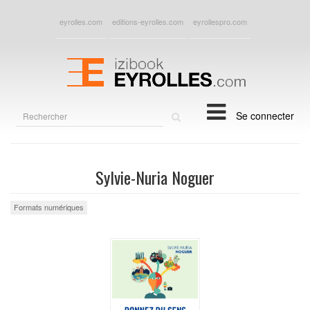
eyrolles.com
editions-eyrolles.com
eyrollespro.com
Rechercher
Se connecter
sur
le
site
Sylvie-Nuria Noguer
Formats numériques