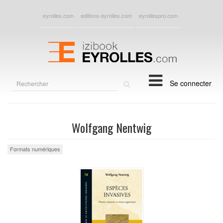
eyrolles.com
editions-eyrolles.com
eyrollespro.com
Rechercher
Se connecter
sur
le
site
Wolfgang Nentwig
Formats numériques