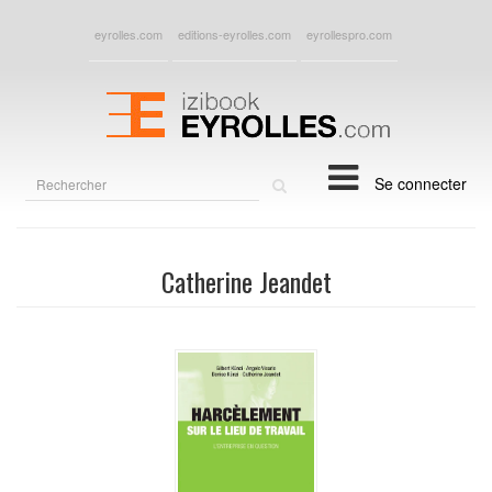
eyrolles.com
editions-eyrolles.com
eyrollespro.com
Rechercher
Se connecter
sur
le
site
Catherine Jeandet