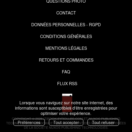
QUESTIONS PHOTO
CONTACT
DONNÉES PERSONNELLES - RGPD
CONDITIONS GÉNÉRALES
MENTIONS LÉGALES
RETOURS ET COMMANDES
FAQ
FLUX RSS
Lorsque vous naviguez sur notre site internet, des
informations sont susceptibles d'être enregistrées pour
optimiser votre expérience.
COPYRIGHT © 2026 IZIBOOK.EYROLLES.COM ET NUXOS PUBLISHING
Préférences
Tout accepter
Tout refuser
TECHNOLOGIES.
IZIBOOK®
ET
IZIBOOKS®
SONT DES MARQUES DÉPOSÉES
DE LA SOCIÉTÉ
NUXOS PUBLISHING TECHNOLOGIES
.