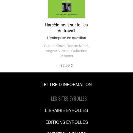
Harcèlement sur le lieu
de travail
L'entreprise en question
Gilbert Künzi
,
Denise Künzi
,
Angelo Vicario
,
Catherine
Jeandet
32,99 €
LETTRE D'INFORMATION
LES SITES EYROLLES
LIBRAIRIE EYROLLES
EDITIONS EYROLLES