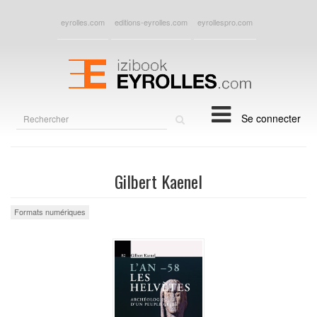
eyrolles.com
editions-eyrolles.com
eyrollespro.com
Rechercher
Se connecter
sur
le
site
Gilbert Kaenel
Formats numériques