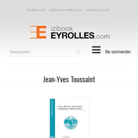
eyrolles.com
editions-eyrolles.com
eyrollespro.com
Rechercher
Se connecter
sur
le
site
Jean-Yves Toussaint