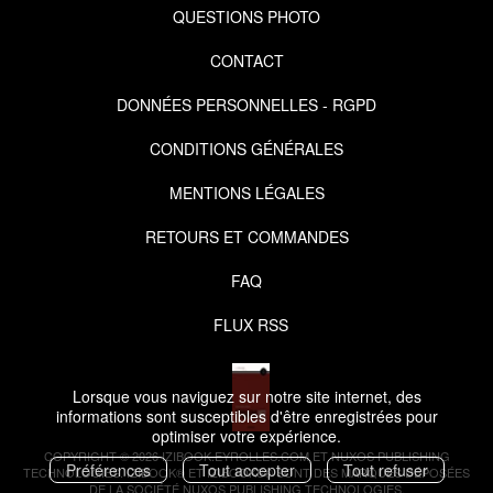
QUESTIONS PHOTO
CONTACT
DONNÉES PERSONNELLES - RGPD
CONDITIONS GÉNÉRALES
MENTIONS LÉGALES
RETOURS ET COMMANDES
FAQ
FLUX RSS
Lorsque vous naviguez sur notre site internet, des
informations sont susceptibles d'être enregistrées pour
optimiser votre expérience.
COPYRIGHT © 2026 IZIBOOK.EYROLLES.COM ET NUXOS PUBLISHING
Préférences
Tout accepter
Tout refuser
TECHNOLOGIES.
IZIBOOK®
ET
IZIBOOKS®
SONT DES MARQUES DÉPOSÉES
DE LA SOCIÉTÉ
NUXOS PUBLISHING TECHNOLOGIES
.