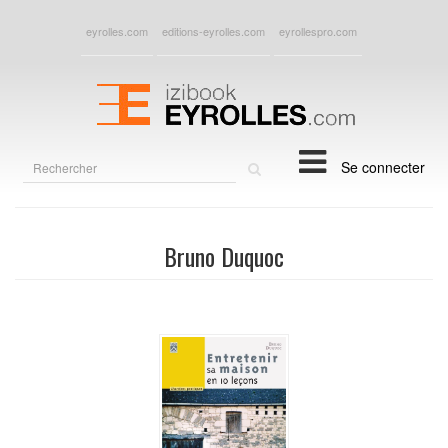
eyrolles.com
editions-eyrolles.com
eyrollespro.com
Rechercher
Se connecter
sur
le
site
Bruno Duquoc