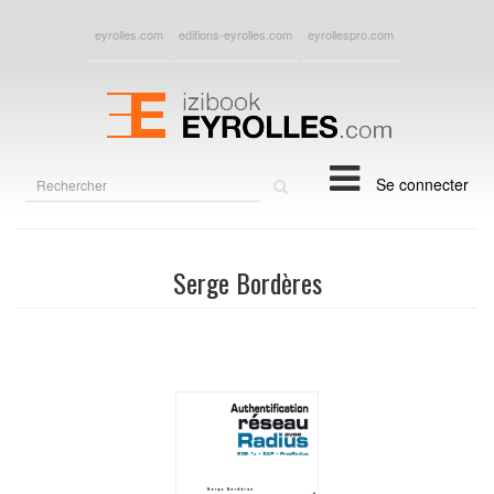
eyrolles.com
editions-eyrolles.com
eyrollespro.com
Rechercher
Se connecter
sur
le
site
Serge Bordères